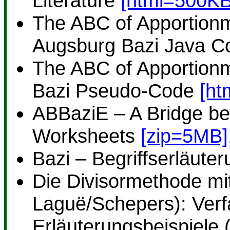
Literature
[html=500KB
The ABC of Apportion
Augsburg Bazi Java 
The ABC of Apportion
Bazi Pseudo-Code
[ht
ABBaziE – A Bridge b
Worksheets
[zip=5MB]
Bazi – Begriffserläute
Die Divisormethode mi
Laguë/Schepers): Verf
Erläuterungsbeispiele 